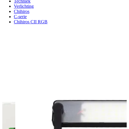
Techniek
Verlichting
Chihiros
C-serie
Chihiros CII RGB