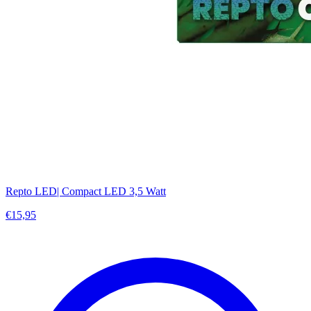
Repto LED| Compact LED 3,5 Watt
€15,95