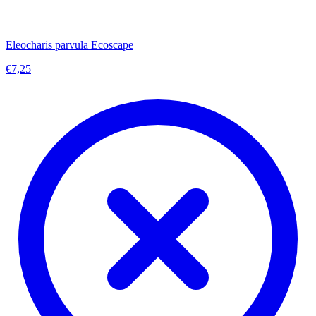
Eleocharis parvula Ecoscape
€7,25