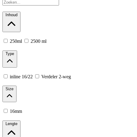
Inhoud
250ml
2500 ml
Type
inline 16/22
Verdeler 2-weg
Size
16mm
Lengte