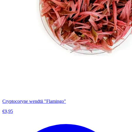
Cryptocoryne wendtii "Flamingo"
€9,95