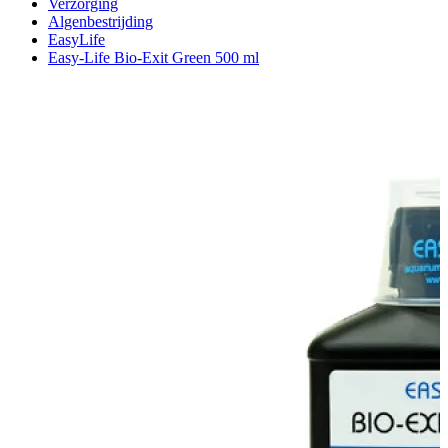
Verzorging
Algenbestrijding
EasyLife
Easy-Life Bio-Exit Green 500 ml